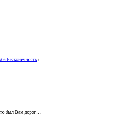
жба Бесконечность
/
 кто был Вам дорог…