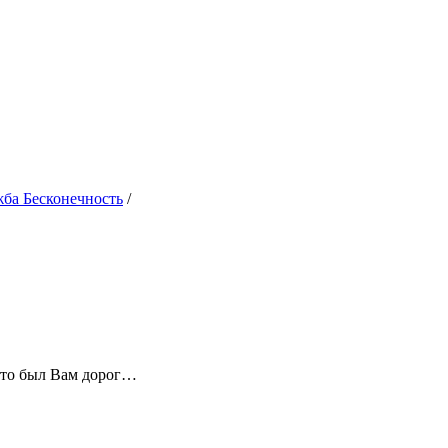
жба Бесконечность
/
 кто был Вам дорог…