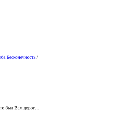
жба Бесконечность
/
 кто был Вам дорог…