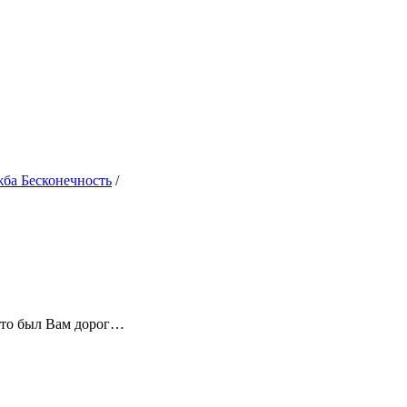
жба Бесконечность
/
 кто был Вам дорог…