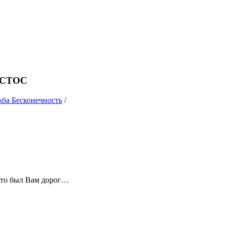
ИСТОС
жба Бесконечность
/
 кто был Вам дорог…