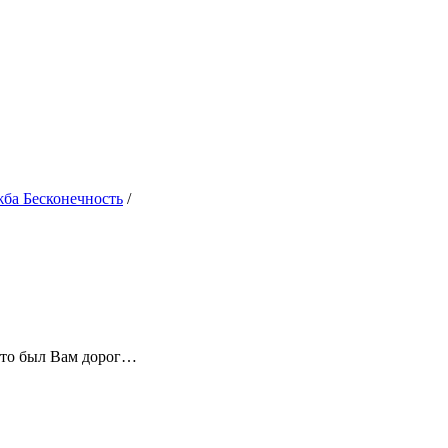
жба Бесконечность
/
 кто был Вам дорог…